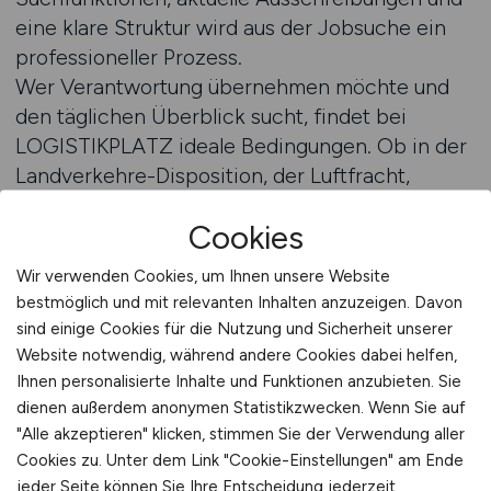
eine klare Struktur wird aus der Jobsuche ein
professioneller Prozess.
Wer Verantwortung übernehmen möchte und
den täglichen Überblick sucht, findet bei
LOGISTIKPLATZ ideale Bedingungen. Ob in der
Landverkehre-Disposition, der Luftfracht,
Seefracht oder Kontraktlogistik –
Cookies
LOGISTIKPLATZ zeigt, wo Chancen auf
Bewerbende warten, die Strukturen schaffen
Wir verwenden Cookies, um Ihnen unsere Website
können.
bestmöglich und mit relevanten Inhalten anzuzeigen. Davon
Zu den Stellenangeboten
sind einige Cookies für die Nutzung und Sicherheit unserer
Die Disposition ist ein ideales Feld für
Website notwendig, während andere Cookies dabei helfen,
Bewerbende mit einer Mischung aus
Ihnen personalisierte Inhalte und Funktionen anzubieten. Sie
dienen außerdem anonymen Statistikzwecken. Wenn Sie auf
Praxiserfahrung, Kommunikationsstärke und
"Alle akzeptieren" klicken, stimmen Sie der Verwendung aller
analytischem Denken. LOGISTIKPLATZ bringt
Cookies zu. Unter dem Link "Cookie-Einstellungen" am Ende
genau diese Menschen in Kontakt mit
jeder Seite können Sie Ihre Entscheidung jederzeit