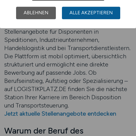
LOGISTIKPLATZ.DE ist Ihre spezialisierte
ABLEHNEN
ALLE AKZEPTIEREN
Jobbörse für alle Berufe rund um die Logistik. In
unserem Stellenmarkt finden Sie aktuelle
Stellenangebote für Disponenten in
Speditionen, Industrieunternehmen,
Handelslogistik und bei Transportdienstleistern.
Die Plattform ist mobil optimiert, übersichtlich
strukturiert und ermöglicht eine direkte
Bewerbung auf passende Jobs. Ob
Berufseinstieg, Aufstieg oder Spezialisierung –
auf LOGISTIKPLATZ.DE finden Sie die nächste
Station Ihrer Karriere im Bereich Disposition
und Transportsteuerung.
Jetzt aktuelle Stellenangebote entdecken
Warum der Beruf des