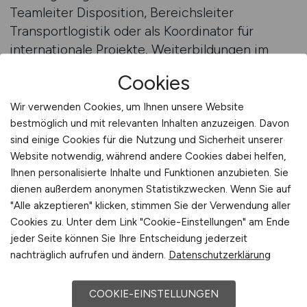
Teamleiter Disposition, Bereichsleiter
Transportlogistik oder als Koordinator für
internationale Projekte. Weiterbildungen im
Bereich Logistikmanagement, Verkehrsplanung
Cookies
oder Prozessoptimierung eröffnen zusätzliche
Karrierepfade. Unternehmen suchen verstärkt
Wir verwenden Cookies, um Ihnen unsere Website
nach Disponenten, die neben klassischer
bestmöglich und mit relevanten Inhalten anzuzeigen. Davon
Tourenplanung auch Kompetenzen in
sind einige Cookies für die Nutzung und Sicherheit unserer
Website notwendig, während andere Cookies dabei helfen,
Digitalisierung, Nachhaltigkeit und Supply Chain
Ihnen personalisierte Inhalte und Funktionen anzubieten. Sie
Management einbringen. Wer heute als
dienen außerdem anonymen Statistikzwecken. Wenn Sie auf
Disponent startet, kann sich schnell zu einem
"Alle akzeptieren" klicken, stimmen Sie der Verwendung aller
unverzichtbaren Bestandteil moderner
Cookies zu. Unter dem Link "Cookie-Einstellungen" am Ende
Logistiknetzwerke entwickeln.
jeder Seite können Sie Ihre Entscheidung jederzeit
nachträglich aufrufen und ändern.
Datenschutzerklärung
Jobs für Disponenten auf
LOGISTIKPLATZ.DE finden
COOKIE-EINSTELLUNGEN