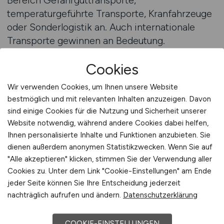
Bereich Gefahrguttransporte,
temperaturgeführte Transporte, Kranfahrzeuge
oder Sonderlogistik an. Auch internationale
Transporte gewinnen an Bedeutung.
Arbeitgeber bieten zunehmend
Cookies
Weiterbildungsprogramme an, beispielsweise
im Bereich Gefahrgutrecht, Ladungssicherung
Wir verwenden Cookies, um Ihnen unsere Website
oder Fahrzeugtechnik. Berufskraftfahrer, die
bestmöglich und mit relevanten Inhalten anzuzeigen. Davon
sich weiterqualifizieren, haben die Möglichkeit,
sind einige Cookies für die Nutzung und Sicherheit unserer
in leitende Positionen wie Fahrdienstleiter,
Website notwendig, während andere Cookies dabei helfen,
Fuhrparkmanager oder Schulungsfahrer
Ihnen personalisierte Inhalte und Funktionen anzubieten. Sie
aufzusteigen. Die Digitalisierung in der
dienen außerdem anonymen Statistikzwecken. Wenn Sie auf
"Alle akzeptieren" klicken, stimmen Sie der Verwendung aller
Transportlogistik eröffnet zudem neue
Cookies zu. Unter dem Link "Cookie-Einstellungen" am Ende
Berufsbilder, bei denen moderne
jeder Seite können Sie Ihre Entscheidung jederzeit
Telematiksysteme, digitale Routenplanung und
nachträglich aufrufen und ändern.
Datenschutzerklärung
Fahrzeugdatenmanagement eine zentrale Rolle
spielen.
COOKIE-EINSTELLUNGEN