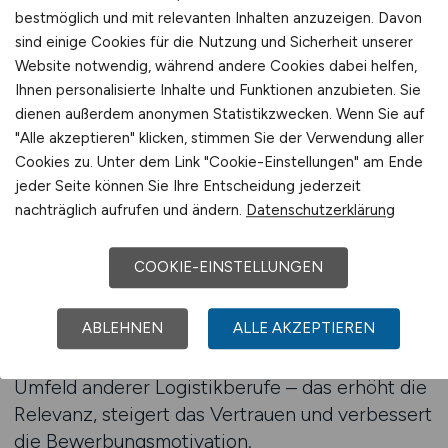
zusammen, die diese Verantwortung tragen
bestmöglich und mit relevanten Inhalten anzuzeigen. Davon
können – zuverlässig, erfahren, sofort
sind einige Cookies für die Nutzung und Sicherheit unserer
einsetzbar.
Website notwendig, während andere Cookies dabei helfen,
Ihnen personalisierte Inhalte und Funktionen anzubieten. Sie
dienen außerdem anonymen Statistikzwecken. Wenn Sie auf
Ihre Personalsuche auf einem
"Alle akzeptieren" klicken, stimmen Sie der Verwendung aller
spezialisierten Stellenmarkt
Cookies zu. Unter dem Link "Cookie-Einstellungen" am Ende
jeder Seite können Sie Ihre Entscheidung jederzeit
Verpackung ist in vielen Unternehmen ein
nachträglich aufrufen und ändern.
Datenschutzerklärung
Engpass – besonders bei saisonalen
Auftragsspitzen oder komplexen
COOKIE-EINSTELLUNGEN
Versandanforderungen. LOGISTIKPLATZ.DE
bietet den passenden Kanal für eine
ABLEHNEN
ALLE AKZEPTIEREN
fokussierte, branchenspezifische
Personalsuche
. Ihre Anzeige steht im direkten
Umfeld anderer Logistikberufe – das erhöht die
Relevanz, steigert das Vertrauen und verbessert
die Bewerbungsmotivation.