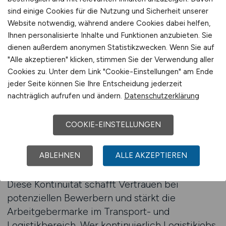
wird so optimiert, dass sie sowohl für klassische
sind einige Cookies für die Nutzung und Sicherheit unserer
Suchmaschinen als auch für KI-basierte
Website notwendig, während andere Cookies dabei helfen,
Ihnen personalisierte Inhalte und Funktionen anzubieten. Sie
Suchsysteme optimal indexiert wird. Damit
dienen außerdem anonymen Statistikzwecken. Wenn Sie auf
sichern Sie sich langfristig einen
"Alle akzeptieren" klicken, stimmen Sie der Verwendung aller
Wettbewerbsvorteil bei der Rekrutierung von
Cookies zu. Unter dem Link "Cookie-Einstellungen" am Ende
qualifiziertem Personal.
jeder Seite können Sie Ihre Entscheidung jederzeit
nachträglich aufrufen und ändern.
Datenschutzerklärung
Langfristige Sichtbarkeit und
Markenaufbau
COOKIE-EINSTELLUNGEN
Regelmäßig veröffentlichte Transportstellen
ABLEHNEN
ALLE AKZEPTIEREN
tragen zur dauerhaften Sichtbarkeit Ihres
Unternehmens auf LOGISTIKPLATZ.DE bei.
Diese Kontinuität schafft Vertrauen bei
potenziellen Bewerbern und stärkt die
Arbeitgebermarke im Transport- und
Logistikbereich. Wer kontinuierlich Logistikjobs