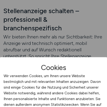
Stellenanzeige schalten –
professionell &
branchenspezifisch
Wir bieten Ihnen mehr als nur Sichtbarkeit: Ihre
Anzeige wird technisch optimiert, mobil
abrufbar und auf Wunsch redaktionell
unterstützt. So spricht Ihre Stellenanzeige
genau die Fachkräfte an, die Sie brauchen – ob
Cookies
es sich um Transportdisponenten,
Speditionskaufleute oder administrative Kräfte
Wir verwenden Cookies, um Ihnen unsere Website
in der Logistik handelt.
bestmöglich und mit relevanten Inhalten anzuzeigen. Davon
sind einige Cookies für die Nutzung und Sicherheit unserer
Website notwendig, während andere Cookies dabei helfen,
Fachkräfte aus der Spedition
Ihnen personalisierte Inhalte und Funktionen anzubieten. Sie
gezielt erreichen
dienen außerdem anonymen Statistikzwecken. Wenn Sie auf