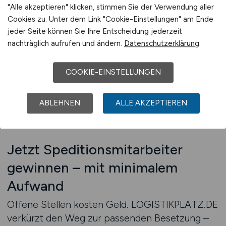
"Alle akzeptieren" klicken, stimmen Sie der Verwendung aller
Ein Bewerber, der auf LOGISTIKPLATZ.DE
Cookies zu. Unter dem Link "Cookie-Einstellungen" am Ende
sucht, sucht
keine beliebige Stelle
, sondern eine
jeder Seite können Sie Ihre Entscheidung jederzeit
Position in der Logistik. Unsere Plattform
nachträglich aufrufen und ändern.
Datenschutzerklärung
fokussiert sich auf Transport, Lager, Spedition
und Supply Chain – kein Mischumfeld, kein
COOKIE-EINSTELLUNGEN
inhaltlicher Leerlauf. Das schafft Vertrauen,
Relevanz und Wirkung. Ihre Anzeige wird dort
ABLEHNEN
ALLE AKZEPTIEREN
gesehen, wo
Jobs für Speditionsmitarbeiter
aktiv gesucht werden.
Jetzt Speditionsmitarbeiter
gewinnen – mit minimalem
Aufwand
Offene Stellen kosten Geld. LOGISTIKPLATZ.DE
verkürzt den Weg zur passenden Besetzung –