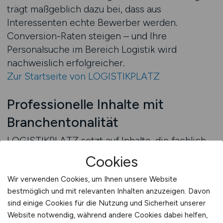
trägt maßgeblich dazu bei, dass aus
Interessenten echte Bewerber werden.
Conversion-Raten steigen – und Ihre
Personalsuche im Bereich Logistik wird
nachweislich erfolgreicher.
Zur Startseite von LOGISTIKPLATZ
Professionelle Inhalte mit
Branchentonalität
LOGISTIKPLATZ setzt auf Inhalte, die fachlich
überzeugen und Ihre Zielgruppe direkt
Cookies
ansprechen. Entscheider in der Logistik
erkennen die Qualität Ihrer Arbeitgebermarke
Wir verwenden Cookies, um Ihnen unsere Website
bestmöglich und mit relevanten Inhalten anzuzeigen. Davon
anhand des sprachlichen Niveaus Ihrer
sind einige Cookies für die Nutzung und Sicherheit unserer
Stellenanzeige. Deshalb sind alle Inhalte auf
Website notwendig, während andere Cookies dabei helfen,
LOGISTIKPLATZ frei von Floskeln, präzise