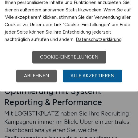
Ihnen personalisierte Inhalte und Funktionen anzubieten. Sie
formuliert und in der Tonalität auf B2B-
dienen außerdem anonymen Statistikzwecken. Wenn Sie auf
Kommunikation abgestimmt. Die Texte sind
"Alle akzeptieren" klicken, stimmen Sie der Verwendung aller
suchmaschinenfreundlich und bieten
Cookies zu. Unter dem Link "Cookie-Einstellungen" am Ende
gleichzeitig echten Informationsgehalt – eine
jeder Seite können Sie Ihre Entscheidung jederzeit
Seltenheit in der digitalen Jobvermarktung.
nachträglich aufrufen und ändern.
Datenschutzerklärung
Durch sinnvolle interne Verlinkungen wird die
Nutzerführung zudem gestärkt und Ihr gesamter
COOKIE-EINSTELLUNGEN
Auftritt professionell abgerundet.
Stellenanzeigen auf LOGISTIKPLATZ schalten
ABLEHNEN
ALLE AKZEPTIEREN
Optimierung mit System:
Reporting & Performance
Mit LOGISTIKPLATZ haben Sie Ihre Recruiting-
Kampagnen immer im Blick. Über ein zentrales
Dashboard analysieren Sie, welche