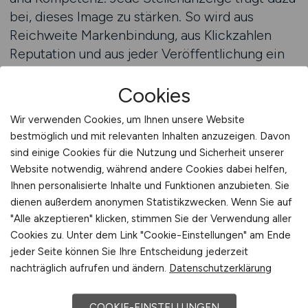
bei, dieses Image zu stärken. So wird aus
Reichweite Markenbindung, aus Klickzahlen
Reputation und aus jeder Veröffentlichung ein
Beitrag zur langfristigen Positionierung im
Markt.
Cookies
Stellenanzeigen auf LOGISTIKPLATZ.DE
Wir verwenden Cookies, um Ihnen unsere Website
schalten
bestmöglich und mit relevanten Inhalten anzuzeigen. Davon
sind einige Cookies für die Nutzung und Sicherheit unserer
Kontinuität als Erfolgsfaktor im
Website notwendig, während andere Cookies dabei helfen,
Ihnen personalisierte Inhalte und Funktionen anzubieten. Sie
digitalen Recruiting
dienen außerdem anonymen Statistikzwecken. Wenn Sie auf
Erfolgreiches Recruiting entsteht nicht durch
"Alle akzeptieren" klicken, stimmen Sie der Verwendung aller
Zufall, sondern durch Beständigkeit.
Cookies zu. Unter dem Link "Cookie-Einstellungen" am Ende
LOGISTIKPLATZ.DE unterstützt Arbeitgeber,
jeder Seite können Sie Ihre Entscheidung jederzeit
nachträglich aufrufen und ändern.
Datenschutzerklärung
kontinuierlich sichtbar zu bleiben und ihre
Reichweite strategisch aufzubauen.
COOKIE-EINSTELLUNGEN