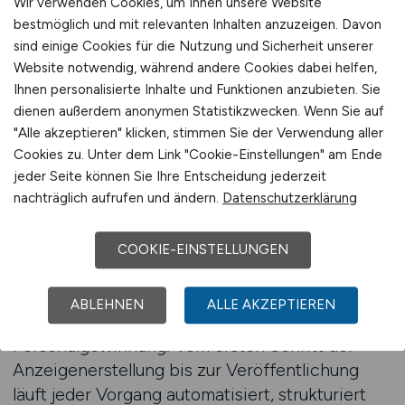
Wir verwenden Cookies, um Ihnen unsere Website
Wiedererkennen schafft Glaubwürdigkeit – und
bestmöglich und mit relevanten Inhalten anzuzeigen. Davon
aus Glaubwürdigkeit entsteht Interesse. Mit
sind einige Cookies für die Nutzung und Sicherheit unserer
jeder Veröffentlichung wächst so die
Website notwendig, während andere Cookies dabei helfen,
Wahrscheinlichkeit, Bewerbungen zu erhalten,
Ihnen personalisierte Inhalte und Funktionen anzubieten. Sie
die nicht nur passen, sondern langfristig zu
dienen außerdem anonymen Statistikzwecken. Wenn Sie auf
erfolgreichen Arbeitsverhältnissen führen.
"Alle akzeptieren" klicken, stimmen Sie der Verwendung aller
Stellenanzeigen auf LOGISTIKPLATZ schalten
Cookies zu. Unter dem Link "Cookie-Einstellungen" am Ende
jeder Seite können Sie Ihre Entscheidung jederzeit
nachträglich aufrufen und ändern.
Datenschutzerklärung
Digitale Prozesse, die Präzision
ermöglichen
COOKIE-EINSTELLUNGEN
Effizienz entsteht dort, wo Prozesse präzise
ineinandergreifen. LOGISTIKPLATZ überträgt
ABLEHNEN
ALLE AKZEPTIEREN
dieses Prinzip auf die digitale
Personalgewinnung. Vom ersten Schritt der
Anzeigenerstellung bis zur Veröffentlichung
läuft jeder Vorgang automatisiert, strukturiert