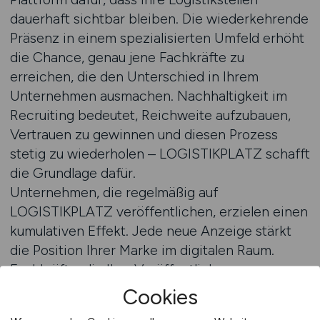
dauerhaft sichtbar bleiben. Die wiederkehrende
Präsenz in einem spezialisierten Umfeld erhöht
die Chance, genau jene Fachkräfte zu
erreichen, die den Unterschied in Ihrem
Unternehmen ausmachen. Nachhaltigkeit im
Recruiting bedeutet, Reichweite aufzubauen,
Vertrauen zu gewinnen und diesen Prozess
stetig zu wiederholen – LOGISTIKPLATZ schafft
die Grundlage dafür.
Unternehmen, die regelmäßig auf
LOGISTIKPLATZ veröffentlichen, erzielen einen
kumulativen Effekt. Jede neue Anzeige stärkt
die Position Ihrer Marke im digitalen Raum.
Fachkräfte, die Ihre Veröffentlichungen
mehrfach sehen, erkennen Ihr Unternehmen als
Cookies
konstanten Akteur der Branche. Dieses