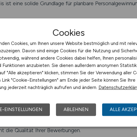
s ist eine solide Grundlage für planbare Personalgewinnun
– für moderne Bewerbererwartunge
Cookies
gistikbereich erfolgen mobil. Deshalb ist LOGISTIKPLATZ
nden Cookies, um Ihnen unsere Website bestmöglich und mit rele
den automatisch an die jeweiligen Endgeräte angepasst 
nzuzeigen. Davon sind einige Cookies für die Nutzung und Sicherh
leibt intuitiv, die Ladezeiten kurz, der Bewerbungsprozes
otwendig, während andere Cookies dabei helfen, Ihnen personalisi
sorientierte Bewerbung – auch in anspruchsvollen Zielgr
nd Funktionen anzubieten. Sie dienen außerdem anonymen Statisti
uf "Alle akzeptieren" klicken, stimmen Sie der Verwendung aller C
KPLATZ
Link "Cookie-Einstellungen" am Ende jeder Seite können Sie Ihre
ng jederzeit nachträglich aufrufen und ändern.
Datenschutzerklä
ikation durch strukturierte Inhalt
 richtige Sprache für die richtige Zielgruppe zu finden. 
E-EINSTELLUNGEN
ABLEHNEN
ALLE AKZEP
s auf branchenspezifische Aussagen, die Ihre Arbeitgeberm
ht, was sie erwartet – und wie sie sich bewerben können.
ht die Qualität Ihrer Bewerbungen.