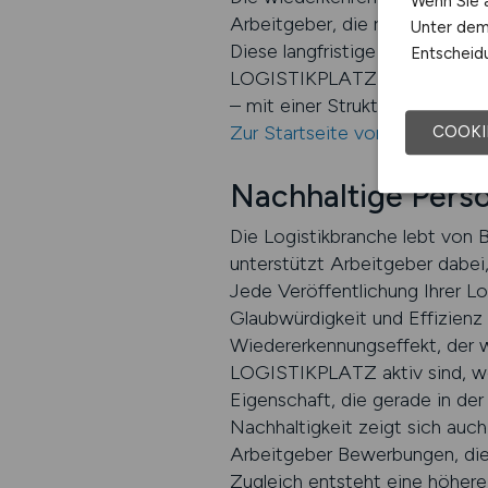
Wenn Sie a
Arbeitgeber, die regelmäßig 
Unter dem 
Diese langfristige Sichtbarkei
Entscheidu
LOGISTIKPLATZ unterstützt Sie
– mit einer Struktur, die auf D
Zur Startseite von LOGISTI
COOKI
Nachhaltige Pers
Die Logistikbranche lebt von
unterstützt Arbeitgeber dabei,
Jede Veröffentlichung Ihrer Log
Glaubwürdigkeit und Effizienz 
Wiedererkennungseffekt, der w
LOGISTIKPLATZ aktiv sind, we
Eigenschaft, die gerade in der 
Nachhaltigkeit zeigt sich auc
Arbeitgeber Bewerbungen, die 
Zugleich entsteht eine höhere