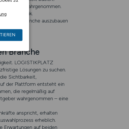
ookies zu.
nd bevorzugt wahrgenommen.
t der Logistik.
rung
itgeber der Branche auszubauen
TIEREN
en Branche
ndigkeit. LOGISTIKPLATZ
rzfristige Lösungen zu suchen.
die Sichtbarkeit,
uf der Plattform entsteht ein
hmen, die regelmäßig auf
beitgeber wahrgenommen – eine
kräfte anspricht, erhalten
Auswahlprozess erheblich.
ie Erwartungen auf beiden