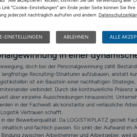
uf "Alle akzeptieren" klicken, stimmen Sie der Verwendung aller C
veröffentlichen, werden von Bewerbern wiedererkannt u
Link "Cookie-Einstellungen" am Ende jeder Seite können Sie Ihre
t ist ein entscheidender Faktor im umkämpften Arbeitsmark
ng jederzeit nachträglich aufrufen und ändern.
Datenschutzerklä
 dabei, Ihre Position als verlässlicher Partner und Arbe
auer angelegt ist und Ergebnisse liefert.
KPLATZ
E-EINSTELLUNGEN
ABLEHNEN
ALLE AKZEP
onalgewinnung in einer dynamisch
 Bewegung, doch bei der Personalgewinnung zählt Bestä
 langfristige Recruiting-Strukturen aufzubauen, anstatt ku
istikstellen ist ein Baustein einer nachhaltigen Strategie, 
miteinander verbindet. Durch die kontinuierliche Präsenz a
eit über einzelne Ausschreibungen hinausreicht. Unterne
rden in der Fachwelt als konstante und verlässliche Ar
Logistik Vertrauen schafft.
h in der Bewerberqualität. Da LOGISTIKPLATZ gezielt Fach
inhaltlich und fachlich passen. So sinkt der Aufwand im 
 Bindung zwischen Arbeitnehmer und Arbeitgeber, weil d