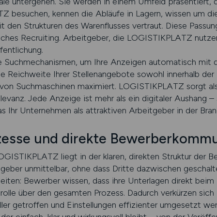
le untergehen. Sie werden in einem Umfeld präsentiert, d
Z besuchen, kennen die Abläufe in Lagern, wissen um di
t den Strukturen des Warenflusses vertraut. Diese Passun
eiches Recruiting. Arbeitgeber, die LOGISTIKPLATZ nutzen
fentlichung.
ente Suchmechanismen, um Ihre Anzeigen automatisch mit
e Reichweite Ihrer Stellenangebote sowohl innerhalb der 
von Suchmaschinen maximiert. LOGISTIKPLATZ sorgt also 
evanz. Jede Anzeige ist mehr als ein digitaler Aushang – s
 Ihr Unternehmen als attraktiven Arbeitgeber in der Branc
zesse und direkte Bewerberkommu
LOGISTIKPLATZ liegt in der klaren, direkten Struktur der
eber unmittelbar, ohne dass Dritte dazwischen geschalte
 Seiten: Bewerber wissen, dass ihre Unterlagen direkt b
trolle über den gesamten Prozess. Dadurch verkürzen si
ler getroffen und Einstellungen effizienter umgesetzt 