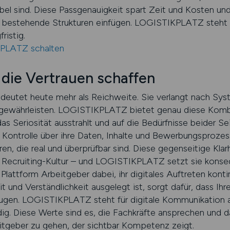
bel sind. Diese Passgenauigkeit spart Zeit und Kosten und
in bestehende Strukturen einfügen. LOGISTIKPLATZ steht d
ristig.
KPLATZ schalten
 die Vertrauen schaffen
deutet heute mehr als Reichweite. Sie verlangt nach Sys
n gewährleisten. LOGISTIKPLATZ bietet genau diese Kombi
as Seriosität ausstrahlt und auf die Bedürfnisse beider Se
e Kontrolle über ihre Daten, Inhalte und Bewerbungsprozes
 die real und überprüfbar sind. Diese gegenseitige Klarhe
r Recruiting-Kultur – und LOGISTIKPLATZ setzt sie kons
Plattform Arbeitgeber dabei, ihr digitales Auftreten konti
eit und Verständlichkeit ausgelegt ist, sorgt dafür, dass Ih
eugen. LOGISTIKPLATZ steht für digitale Kommunikation a
rdig. Diese Werte sind es, die Fachkräfte ansprechen und
eitgeber zu gehen, der sichtbar Kompetenz zeigt.