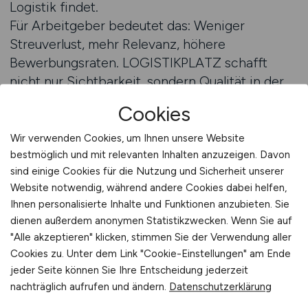
Logistik findet.
Für Arbeitgeber bedeutet das: Weniger
Streuverlust, mehr Relevanz, höhere
Bewerbungsraten. LOGISTIKPLATZ schafft
nicht nur Sichtbarkeit, sondern Qualität in der
Sichtbarkeit. Und diese Qualität führt direkt zu
Cookies
besseren Ergebnissen im Recruiting. Weil
Fachkräfte genau wissen, wo sie suchen müssen
Wir verwenden Cookies, um Ihnen unsere Website
– und weil Sie genau wissen, wo Sie gefunden
bestmöglich und mit relevanten Inhalten anzuzeigen. Davon
sind einige Cookies für die Nutzung und Sicherheit unserer
werden.
Website notwendig, während andere Cookies dabei helfen,
Stellenanzeigen auf LOGISTIKPLATZ schalten
Ihnen personalisierte Inhalte und Funktionen anzubieten. Sie
dienen außerdem anonymen Statistikzwecken. Wenn Sie auf
LOGISTIKPLATZ als strategischer
"Alle akzeptieren" klicken, stimmen Sie der Verwendung aller
Partner im Recruiting
Cookies zu. Unter dem Link "Cookie-Einstellungen" am Ende
jeder Seite können Sie Ihre Entscheidung jederzeit
Die Zusammenarbeit mit LOGISTIKPLATZ endet
nachträglich aufrufen und ändern.
Datenschutzerklärung
nicht mit der Veröffentlichung einer Anzeige.