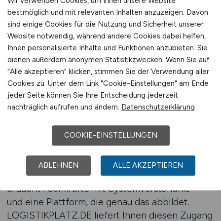
Wir verwenden Cookies, um Ihnen unsere Website
Produktion bis Großlager. LOGISTIKPLATZ.DE
bestmöglich und mit relevanten Inhalten anzuzeigen. Davon
ermöglicht es Ihnen, Ihre Arbeitgebermarke und
sind einige Cookies für die Nutzung und Sicherheit unserer
Ihre offenen Stellen dort zu platzieren, wo sie
Website notwendig, während andere Cookies dabei helfen,
wahrgenommen werden – in einem
Ihnen personalisierte Inhalte und Funktionen anzubieten. Sie
Stellenmarkt, der sich auf die Logistikbranche
dienen außerdem anonymen Statistikzwecken. Wenn Sie auf
konzentriert.
"Alle akzeptieren" klicken, stimmen Sie der Verwendung aller
Jetzt Rückruf anfordern – wir beraten Sie
Cookies zu. Unter dem Link "Cookie-Einstellungen" am Ende
jeder Seite können Sie Ihre Entscheidung jederzeit
persönlich
nachträglich aufrufen und ändern.
Datenschutzerklärung
Warum branchenspezifisches
COOKIE-EINSTELLUNGEN
Recruiting erfolgreicher ist
Industrie- und Großhandelslogistik folgt anderen
ABLEHNEN
ALLE AKZEPTIEREN
Regeln als der Versandhandel. Wer hier sucht,
braucht Fachkräfte mit Systemverständnis –
und eine Plattform, die genau das abbildet.
LOGISTIKPLATZ.DE liefert Ihnen diesen Zugang