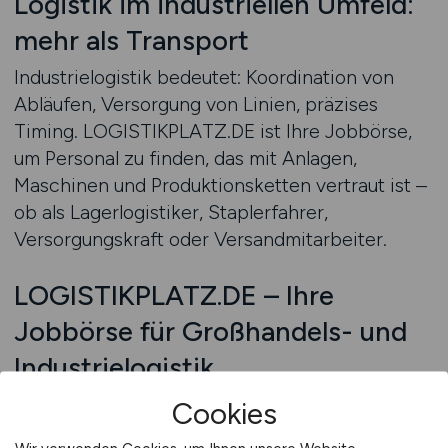
Logistik im industriellen Umfeld:
mehr als Transport
Industrielogistik bedeutet: Koordination von
Abläufen, Versorgung von Linien, präzises
Timing. LOGISTIKPLATZ.DE ist Ihre Jobbörse,
um Personal zu finden, das mit Anlagen,
Maschinen und Produktionsketten vertraut ist –
ob als Lagerlogistiker, Staplerfahrer,
Versorgungskraft oder Versandmitarbeiter.
LOGISTIKPLATZ.DE – Ihre
Jobbörse für Großhandels- und
Industrielogistik
Wir sind auf alle Bereiche der Logistik
Cookies
spezialisiert – von operativ bis strategisch, von