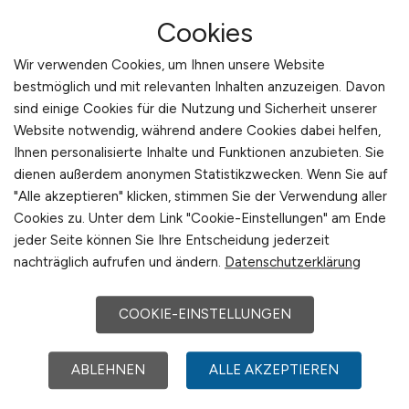
Mobile First für maximale
Cookies
Reichweite und
Bewerbungsbereitschaft
Wir verwenden Cookies, um Ihnen unsere Website
bestmöglich und mit relevanten Inhalten anzuzeigen. Davon
Die Mehrheit der Bewerber sucht Logistikjobs
sind einige Cookies für die Nutzung und Sicherheit unserer
heute über mobile Endgeräte. Die mobile
Website notwendig, während andere Cookies dabei helfen,
Optimierung von Stellenanzeigen ist daher
Ihnen personalisierte Inhalte und Funktionen anzubieten. Sie
dienen außerdem anonymen Statistikzwecken. Wenn Sie auf
unverzichtbar. LOGISTIKPLATZ.DE ist
"Alle akzeptieren" klicken, stimmen Sie der Verwendung aller
konsequent auf mobile Nutzung ausgelegt,
Cookies zu. Unter dem Link "Cookie-Einstellungen" am Ende
bietet eine intuitive Navigation und kurze
jeder Seite können Sie Ihre Entscheidung jederzeit
Ladezeiten. Dadurch können Interessenten
nachträglich aufrufen und ändern.
Datenschutzerklärung
Stellenangebote Logistik sofort erfassen und
Bewerbungen unkompliziert einreichen.
COOKIE-EINSTELLUNGEN
Diese mobile First Ausrichtung ist besonders
relevant im Lagerbereich, wo viele Kandidaten
ABLEHNEN
ALLE AKZEPTIEREN
aktiv sind und die Jobsuche flexibel in kurzen
Zeitfenstern erfolgt. Die klare Struktur, schnelle