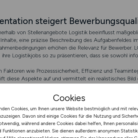
sentation steigert Bewerbungsqual
nnerhalb von Stellenangebote Logistik beeinflusst maßgebl
 Inhalte, eine präzise Beschreibung des Aufgabenfeldes i
r Rahmenbedingungen erhöhen die Relevanz für Bewerber
 ihre Logistikjobs so zu präsentieren, dass sie sowohl in
 Faktoren wie Prozesssicherheit, Effizienz und Teamintegr
t diese Aspekte auf und vermittelt ein realistisches Bild d
 breites Spektrum qualifizierter Interessenten anzuspreche
Rekrutierungserfolg.
Cookies
 veröffentlicht, denkt nicht nur an kurzfristige Besetzung,
nden Cookies, um Ihnen unsere Website bestmöglich und mit rele
KPLATZ.DE bietet den idealen Rahmen, um genau diese Pe
nzuzeigen. Davon sind einige Cookies für die Nutzung und Sicherh
als stabile Arbeitgeber innerhalb der Logistikbranche und
otwendig, während andere Cookies dabei helfen, Ihnen personalisi
KPLATZ.DE
nd Funktionen anzubieten. Sie dienen außerdem anonymen Statisti