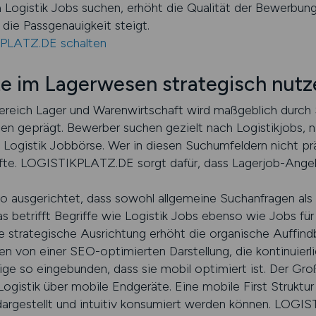
h Logistik Jobs suchen, erhöht die Qualität der Bewerbung
ie Passgenauigkeit steigt.
KPLATZ.DE schalten
te im Lagerwesen strategisch nutz
 Bereich Lager und Warenwirtschaft wird maßgeblich durc
en geprägt. Bewerber suchen gezielt nach Logistikjobs, 
 Logistik Jobbörse. Wer in diesen Suchumfeldern nicht präs
äfte. LOGISTIKPLATZ.DE sorgt dafür, dass Lagerjob-Ange
t so ausgerichtet, dass sowohl allgemeine Suchanfragen al
betrifft Begriffe wie Logistik Jobs ebenso wie Jobs für L
 strategische Ausrichtung erhöht die organische Auffindba
en von einer SEO-optimierten Darstellung, die kontinuierl
ige so eingebunden, dass sie mobil optimiert ist. Der Gro
ogistik über mobile Endgeräte. Eine mobile First Struktur 
 dargestellt und intuitiv konsumiert werden können. LOGIS