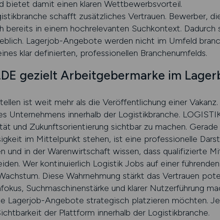
 bietet damit einen klaren Wettbewerbsvorteil.
gistikbranche schafft zusätzliches Vertrauen. Bewerber, die
h bereits in einem hochrelevanten Suchkontext. Dadurch s
rheblich. Lagerjob-Angebote werden nicht im Umfeld bra
eines klar definierten, professionellen Branchenumfelds.
E gezielt Arbeitgebermarke im Lagerb
tellen ist weit mehr als die Veröffentlichung einer Vakanz
hres Unternehmens innerhalb der Logistikbranche. LOGISTI
tät und Zukunftsorientierung sichtbar zu machen. Gerad
gkeit im Mittelpunkt stehen, ist eine professionelle Darste
und in der Warenwirtschaft wissen, dass qualifizierte Mita
en. Wer kontinuierlich Logistik Jobs auf einer führenden 
d Wachstum. Diese Wahrnehmung stärkt das Vertrauen pote
nfokus, Suchmaschinenstärke und klarer Nutzerführung 
die Lagerjob-Angebote strategisch platzieren möchten. J
Sichtbarkeit der Plattform innerhalb der Logistikbranche.