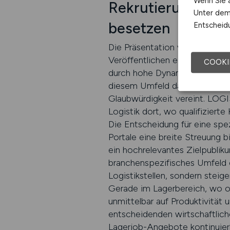
Wenn Sie a
Rekrutierung im L
Unter dem 
besetzen
Entscheidu
Die Präsentation von Lagerjob
Veröffentlichen einer Anzeig
COOKI
durch hohe Dynamik, zunehmen
diesem Umfeld dauerhaft erfolg
Glaubwürdigkeit vereint. LOG
Logistik dort, wo qualifizierte
Die Entscheidung für eine spez
Portale eine breite Streuung 
ein hochrelevantes Zielpubliku
branchenspezifisches Umfeld o
Logistikstellen, sondern steig
Gerade im Lagerbereich, wo op
unmittelbar auf Produktivität 
entscheidenden wirtschaftlic
Lagerjob-Angebote kontinuierl