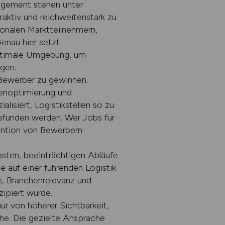
agement stehen unter
aktiv und reichweitenstark zu
ionalen Marktteilnehmern,
enau hier setzt
optimale Umgebung, um
gen.
 Bewerber zu gewinnen.
nenoptimierung und
lisiert, Logistikstellen so zu
gefunden werden. Wer Jobs für
ention von Bewerbern
sten, beeinträchtigen Abläufe
 auf einer führenden Logistik
, Branchenrelevanz und
zipiert wurde.
ur von höherer Sichtbarkeit,
che. Die gezielte Ansprache