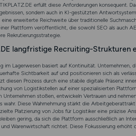
TIKPLATZ.DE erfüllt diese Anforderungen konsequent. Dad
ergebnissen, sondern auch in KI-gestützten Antwortsystem
 eine erweiterte Reichweite über traditionelle Suchmasch
einer Plattform veröffentlicht, die sowohl SEO als auch 
ere Rekrutierungsstrategie.
E langfristige Recruiting-Strukturen e
g im Lagerwesen basiert auf Kontinuität. Unternehmen, d
erhafte Sichtbarkeit auf und positionieren sich als verläs
diesen Prozess durch eine stabile digitale Präsenz inner
ichung von Logistikstellen auf einer spezialisierten Plattf
in Unternehmen stoßen, entwickeln Vertrauen und nehmen 
s wahr. Diese Wahrnehmung stärkt die Arbeitgeberattraktiv
zielte Platzierung von Jobs für Logistiker eine präzise A
leiben gering, da sich die Plattform ausschließlich an Inte
nd Warenwirtschaft richtet. Diese Fokussierung erhöht di