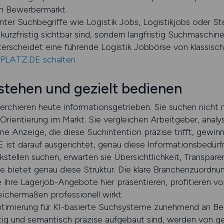
en Bewerbermarkt.
anter Suchbegriffe wie Logistik Jobs, Logistikjobs oder S
 kurzfristig sichtbar sind, sondern langfristig Suchmaschi
erscheidet eine führende Logistik Jobbörse von klassisc
KPLATZ.DE schalten
stehen und gezielt bedienen
chieren heute informationsgetrieben. Sie suchen nicht 
Orientierung im Markt. Sie vergleichen Arbeitgeber, ana
ne Anzeige, die diese Suchintention präzise trifft, gewi
st darauf ausgerichtet, genau diese Informationsbedürfn
tellen suchen, erwarten sie Übersichtlichkeit, Transparen
se bietet genau diese Struktur. Die klare Branchenzuordnun
hre Lagerjob-Angebote hier präsentieren, profitieren vo
eichermaßen professionell wirkt.
ptimierung für KI-basierte Suchsysteme zunehmend an Bed
wertig und semantisch präzise aufgebaut sind, werden von