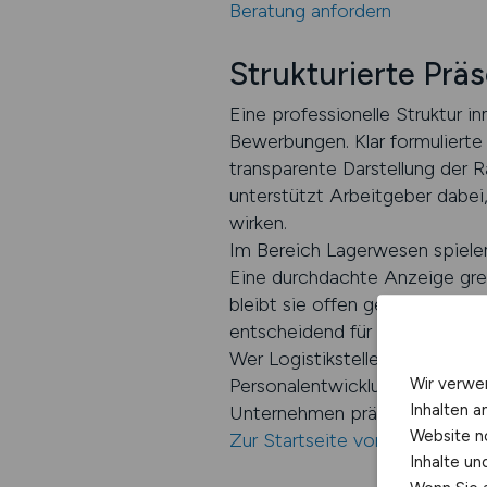
Beratung anfordern
Strukturierte Prä
Eine professionelle Struktur i
Bewerbungen. Klar formulierte
transparente Darstellung de
unterstützt Arbeitgeber dabei,
wirken.
Im Bereich Lagerwesen spielen
Eine durchdachte Anzeige greif
bleibt sie offen genug, um ein
entscheidend für nachhaltigen 
Wer Logistikstellen strategisch
Wir verwe
Personalentwicklung. LOGISTI
Inhalten a
Unternehmen präsentieren sich 
Website n
Zur Startseite von LOGISTI
Inhalte u