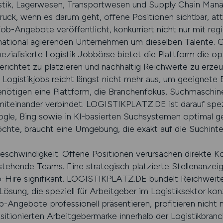
stik, Lagerwesen, Transportwesen und Supply Chain Man
, wenn es darum geht, offene Positionen sichtbar, attr
ob-Angebote veröffentlicht, konkurriert nicht nur mit reg
rnational agierenden Unternehmen um dieselben Talente. G
zialisierte Logistik Jobbörse bietet die Plattform die 
erichtet zu platzieren und nachhaltig Reichweite zu erzeu
n Logistikjobs reicht längst nicht mehr aus, um geeignete
nötigen eine Plattform, die Branchenfokus, Suchmaschi
miteinander verbindet. LOGISTIKPLATZ.DE ist darauf spezia
oogle, Bing sowie in KI-basierten Suchsystemen optimal 
öchte, braucht eine Umgebung, die exakt auf die Suchint
schwindigkeit. Offene Positionen verursachen direkte Ko
tehende Teams. Eine strategisch platzierte Stellenanzeige
o-Hire signifikant. LOGISTIKPLATZ.DE bündelt Reichweite
ösung, die speziell für Arbeitgeber im Logistiksektor kon
-Angebote professionell präsentieren, profitieren nicht n
sitionierten Arbeitgebermarke innerhalb der Logistikbran