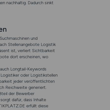
en nachhaltig. Dadurch sinkt
en
h Suchmaschinen und
nach Stellenangebote Logistik
ent ist, verliert Sichtbarkeit
bote dort erscheinen, wo
s auch Longtail-Keywords
ogistiker oder Logistikstellen
rkeit jeder veröffentlichten
ich Reichweite generiert.
ßteil der Bewerber
sorgt dafür, dass Inhalte
TIKPLATZ.DE erfüllt diese