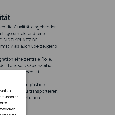
ität
ich die Qualität eingehender
m Lagerumfeld und eine
. LOGISTIKPLATZ.DE
formativ als auch überzeugend
ation eine zentrale Rolle.
er Tätigkeit. Gleichzeitig
n. Diese Balance ist
 sondern an langfristige
vanten
rspektive zu transportieren.
eit unserer
 schaffen Vertrauen.
erte
kzwecken.