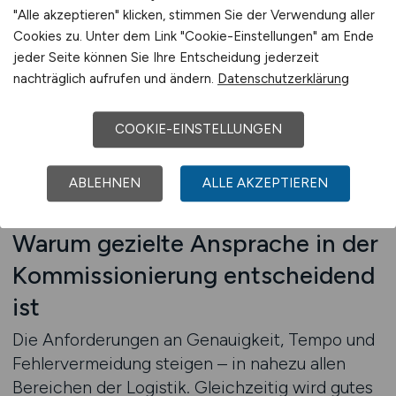
sprechen gezielt jene Bewerberinnen und
"Alle akzeptieren" klicken, stimmen Sie der Verwendung aller
Bewerber an, die in diesem Bereich Erfahrung
Cookies zu. Unter dem Link "Cookie-Einstellungen" am Ende
mitbringen – oder bereit sind, sich
jeder Seite können Sie Ihre Entscheidung jederzeit
einzuarbeiten. Unser Netzwerk, unsere
nachträglich aufrufen und ändern.
Datenschutzerklärung
Plattformstruktur und unsere Nutzerführung sind
darauf ausgerichtet, dass Sie nicht einfach nur
COOKIE-EINSTELLUNGEN
Bewerbungen erhalten – sondern passende.
Jetzt Rückruf anfordern – wir beraten Sie
ABLEHNEN
ALLE AKZEPTIEREN
persönlich
Warum gezielte Ansprache in der
Kommissionierung entscheidend
ist
Die Anforderungen an Genauigkeit, Tempo und
Fehlervermeidung steigen – in nahezu allen
Bereichen der Logistik. Gleichzeitig wird gutes