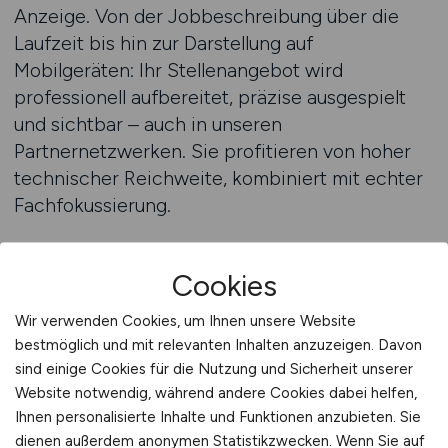
Anzeige. Von der Jobbeschreibung über die
Laufzeit bis hin zur Darstellung auf
Mobilgeräten: Ihr Stellenangebot wird
professionell aufbereitet, präzise ausgespielt
und sichtbar – auch in unseren
Partnernetzwerken. Sie profitieren von hoher
technischer Reichweite, kombiniert mit echter
Fachfokussierung.
LOGISTIKPLATZ.DE – Ihre
Cookies
Jobbörse für
Wir verwenden Cookies, um Ihnen unsere Website
Kommissionierpersonal
bestmöglich und mit relevanten Inhalten anzuzeigen. Davon
Als spezialisierte Jobbörse für die Logistik
sind einige Cookies für die Nutzung und Sicherheit unserer
Website notwendig, während andere Cookies dabei helfen,
kennen wir die Anforderungen, die mit
Ihnen personalisierte Inhalte und Funktionen anzubieten. Sie
Kommissionieraufgaben verbunden sind. Wir
dienen außerdem anonymen Statistikzwecken. Wenn Sie auf