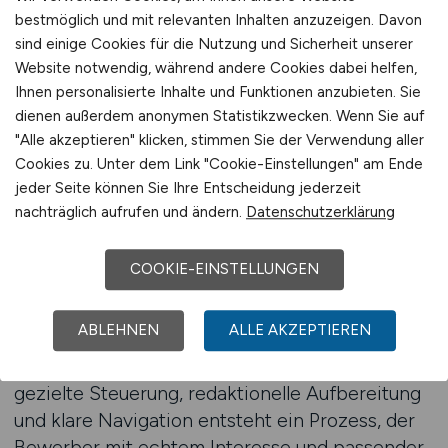
eine durchgängig logistiknahe Tonalität machen
bestmöglich und mit relevanten Inhalten anzuzeigen. Davon
sind einige Cookies für die Nutzung und Sicherheit unserer
LOGISTIKPLATZ zu einem Medium mit
Website notwendig, während andere Cookies dabei helfen,
Charakter. Fachkräfte erkennen hier auf den
Ihnen personalisierte Inhalte und Funktionen anzubieten. Sie
ersten Blick: Dieses Unternehmen kennt mein
dienen außerdem anonymen Statistikzwecken. Wenn Sie auf
Arbeitsumfeld – und meine Sprache.
"Alle akzeptieren" klicken, stimmen Sie der Verwendung aller
Zur Startseite
Cookies zu. Unter dem Link "Cookie-Einstellungen" am Ende
jeder Seite können Sie Ihre Entscheidung jederzeit
Fokus auf Bewerberqualität statt
nachträglich aufrufen und ändern.
Datenschutzerklärung
Bewerbermenge
COOKIE-EINSTELLUNGEN
LOGISTIKPLATZ verfolgt keinen
Massengedanken. Die Plattform ist darauf
ABLEHNEN
ALLE AKZEPTIEREN
ausgerichtet, relevante Bewerbungen zu
fördern – nicht möglichst viele Klicks. Durch
gezielte Steuerung, redaktionelle Aufbereitung
und klare Navigation entsteht ein Prozess, der
Bewerber mit echtem Interesse und passender