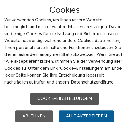
Mitarbeiter überzeugen will, muss ihnen
Orientierung, Sicherheit und Perspektive
Cookies
geben. LOGISTIKPLATZ unterstützt
Wir verwenden Cookies, um Ihnen unsere Website
Unternehmen dabei, diese Aspekte in jeder
bestmöglich und mit relevanten Inhalten anzuzeigen. Davon
Anzeige und jedem Kontaktpunkt glaubwürdig
sind einige Cookies für die Nutzung und Sicherheit unserer
zu vermitteln.
Website notwendig, während andere Cookies dabei helfen,
Zur Startseite von LOGISTIKPLATZ
Ihnen personalisierte Inhalte und Funktionen anzubieten. Sie
dienen außerdem anonymen Statistikzwecken. Wenn Sie auf
Langfristige Sichtbarkeit trotz
"Alle akzeptieren" klicken, stimmen Sie der Verwendung aller
Cookies zu. Unter dem Link "Cookie-Einstellungen" am Ende
Fachkräftemangel sichern
jeder Seite können Sie Ihre Entscheidung jederzeit
nachträglich aufrufen und ändern.
Datenschutzerklärung
Langfristig erfolgreich im Personalmarkt zu
bestehen bedeutet, sichtbar zu bleiben – auch
wenn Stellen nicht sofort besetzt werden
COOKIE-EINSTELLUNGEN
können. LOGISTIKPLATZ ermöglicht
Arbeitgebern eine kontinuierliche Präsenz auf
ABLEHNEN
ALLE AKZEPTIEREN
einer spezialisierten Plattform für Logistikjobs.